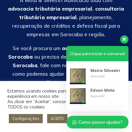
A Mota & Silvestri Advocacia atua com
advocacia tributária empresarial
,
consultoria
tributária empresarial
, planejamento,
recuperação de créditos e defesa fiscal para
empresas em Sorocaba e região.
Se você procura um
advogado tributarista
Clique para iniciar a conversa!
Sorocaba
ou precisa de
consultoria tributária
Sorocaba
, fale com nossa equipe e entenda
Maira Silvestri
como podemos ajudar sua empresa com uma
Acessível
análise personalizada.
Edson Mota
Estamos usando cookies para oferecer a melhor
experiência em nosso site.
Acessível
Ao clicar em “Aceitar”, concorda com a utilização de
TODOS os cookies.
Localização
Configurações
ACEITO
Sorocaba/SP
Como posso ajudar?